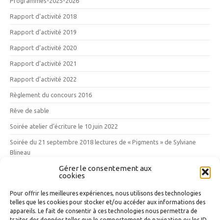
Programmes-2025-2026
Rapport d’activité 2018
Rapport d’activité 2019
Rapport d’activité 2020
Rapport d’activité 2021
Rapport d’activité 2022
Règlement du concours 2016
Rêve de sable
Soirée atelier d’écriture le 10 juin 2022
Soirée du 21 septembre 2018 lectures de « Pigments » de Sylviane
Blineau
Gérer le consentement aux
Vendredi 12 mai 2017 : les 10 ans des Mille Poètes
cookies
Vins, vignes et vignerons
Pour offrir les meilleures expériences, nous utilisons des technologies
telles que les cookies pour stocker et/ou accéder aux informations des
Nuage d’étiquettes
appareils. Le fait de consentir à ces technologies nous permettra de
traiter des données telles que le comportement de navigation ou les ID