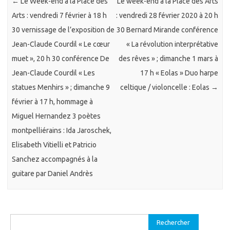
←
Le Week-end à la Place des
Le week-end à la Place des Arts
Arts : vendredi 7 février à 18 h
: vendredi 28 février 2020 à 20 h
30 vernissage de l’exposition de
30 Bernard Mirande conférence
Jean-Claude Courdil « Le cœur
« La révolution interprétative
muet », 20 h 30 conférence De
des rêves » ; dimanche 1 mars à
Jean-Claude Courdil « Les
17 h « Eolas » Duo harpe
statues Menhirs » ; dimanche 9
celtique / violoncelle : Eolas
→
février à 17 h, hommage à
Miguel Hernandez 3 poètes
montpelliérains : Ida Jaroschek,
Elisabeth Vitielli et Patricio
Sanchez accompagnés à la
guitare par Daniel Andrès
Rechercher :