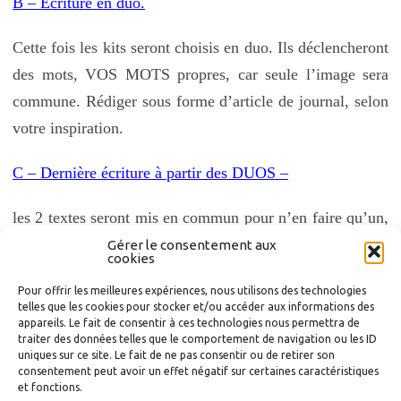
B – Écriture en duo.
Cette fois les kits seront choisis en duo. Ils déclencheront
des mots, VOS MOTS propres, car seule l’image sera
commune. Rédiger sous forme d’article de journal, selon
votre inspiration.
C – Dernière écriture à partir des DUOS –
les 2 textes seront mis en commun pour n’en faire qu’un,
cette fois individuel.
Gérer le consentement aux
cookies
Le titre en sera « Imaginer ».
Pour offrir les meilleures expériences, nous utilisons des technologies
telles que les cookies pour stocker et/ou accéder aux informations des
appareils. Le fait de consentir à ces technologies nous permettra de
Sylviane le 17 novembre 2017
traiter des données telles que le comportement de navigation ou les ID
uniques sur ce site. Le fait de ne pas consentir ou de retirer son
consentement peut avoir un effet négatif sur certaines caractéristiques
et fonctions.