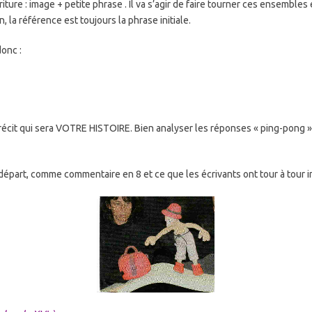
ture : image + petite phrase . Il va s’agir de faire tourner ces ensembles 
, la référence est toujours la phrase initiale.
donc :
un récit qui sera VOTRE HISTOIRE. Bien analyser les réponses « ping-pong » 
épart, comme commentaire en 8 et ce que les écrivants ont tour à tour ins