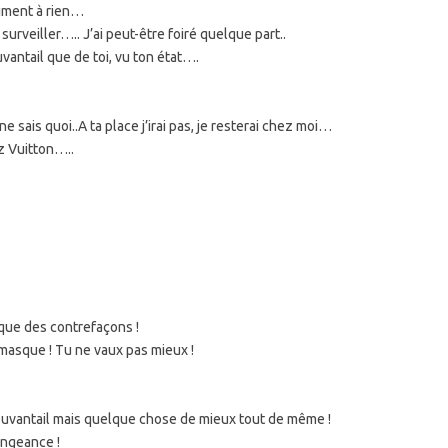
aiment à rien…
ut surveiller….. J’ai peut-être foiré quelque part..
vantail que de toi, vu ton état….
ne sais quoi..A ta place j’irai pas, je resterai chez moi…
ez Vuitton…..
que des contrefaçons !
 masque ! Tu ne vaux pas mieux !
ouvantail mais quelque chose de mieux tout de même !
engeance !