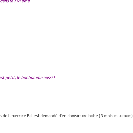
s dans le XVI ème
 est petit, le bonhomme aussi !
s de l’exercice B il est demandé d’en choisir une bribe ( 3 mots maximum).