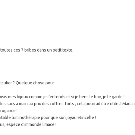
toutes ces 7 bribes dans un petit texte.
iculier ? Quelque chose pour
isis mes bijoux comme je l‘entends et si je tiens le bon, je le garde !
des sacs à main au prix des coffres-forts ; cela pourrait être utile à Mada
rrogance !
itable luminothérapie pour que son joyau étincelle !
us, espèce d’immonde limace !