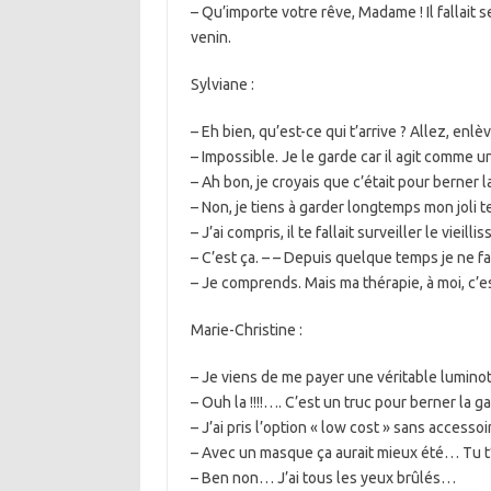
– Qu’importe votre rêve, Madame ! Il fallait
venin.
Sylviane :
– Eh bien, qu’est-ce qui t’arrive ? Allez, enl
– Impossible. Je le garde car il agit comme u
– Ah bon, je croyais que c’était pour berner la
– Non, je tiens à garder longtemps mon joli te
– J’ai compris, il te fallait surveiller le vieil
– C’est ça. – – Depuis quelque temps je ne f
– Je comprends. Mais ma thérapie, à moi, c’es
Marie-Christine :
– Je viens de me payer une véritable lumin
– Ouh la !!!!…. C’est un truc pour berner la g
– J’ai pris l’option « low cost » sans accesso
– Avec un masque ça aurait mieux été… Tu t
– Ben non… J’ai tous les yeux brûlés…