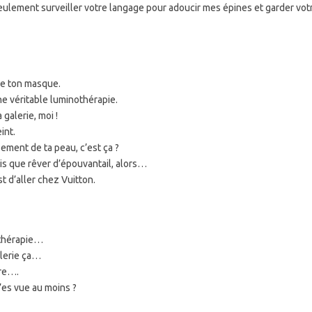
 seulement surveiller votre langage pour adoucir mes épines et garder vo
ève ton masque.
ne véritable luminothérapie.
 galerie, moi !
int.
lissement de ta peau, c’est ça ?
ais que rêver d’épouvantail, alors…
t d’aller chez Vuitton.
othérapie…
alerie ça…
ire….
’es vue au moins ?