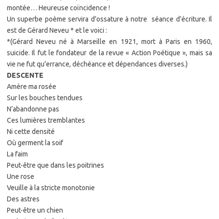
montée… Heureuse coïncidence !
Un superbe poème servira d’ossature à notre séance d’écriture. Il
est de Gérard Neveu * et le voici :
*(Gérard Neveu né à Marseille en 1921, mort à Paris en 1960,
suicide. Il fut le fondateur de la revue « Action Poétique », mais sa
vie ne fut qu’errance, déchéance et dépendances diverses.)
DESCENTE
Amère ma rosée
Sur les bouches tendues
N’abandonne pas
Ces lumières tremblantes
Ni cette densité
Où germent la soif
La faim
Peut-être que dans les poitrines
Une rose
Veuille à la stricte monotonie
Des astres
Peut-être un chien