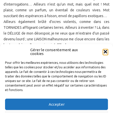
d’interrogations… Ailleurs n’est qu’un mot, mais quel mot ! Mot
plaisir, comme un parfum, un éventail de couleurs vives. Mot
suscitant des espérances à foison, envol de papillons exotiques…
Ailleurs également brûlé d’ocres violents, comme dans ces
TORNADES affligeant certaines terres. Ailleurs à inventer ? Là, dans
le DÉLUGE de mon désespoir, je ne veux que m’extraire d’un passé
devenu lourd ; une LIAISON malheureuse me cloue encore dans les
hautes sphères d’un espoir qui s’effiloche.
Gérer le consentement aux
Il me faut donc redescendre, heure après heure, nuit après nuit.
cookies
Déchirer mes JUPES de tristesse, accepter d’avoir perdu, de souffrir
bêtement. Mais chaque descente menant aux réalités de
Pour offrir les meilleures expériences, nous utilisons des technologies
telles que les cookies pour stocker et/ou accéder aux informations des
l’existence n’est parfois qu’ ÉPINES, je le sais. Un sourire m’effleure,
appareils. Le fait de consentir à ces technologies nous permettra de
demain se précise dans cet ailleurs que je dois construire..
traiter des données telles que le comportement de navigation ou les ID
uniques sur ce site. Le fait de ne pas consentir ou de retirer son
consentement peut avoir un effet négatif sur certaines caractéristiques
et fonctions.
Accepter
Copyright 2023 -
Mentions légales
-
Politique de confidentialité
-