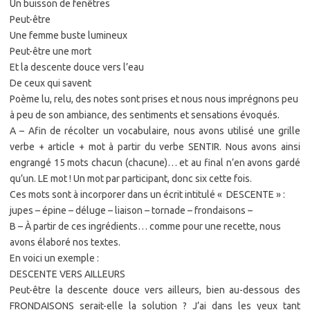
Un buisson de fenêtres
Peut-être
Une femme buste lumineux
Peut-être une mort
Et la descente douce vers l’eau
De ceux qui savent
Poème lu, relu, des notes sont prises et nous nous imprégnons peu
à peu de son ambiance, des sentiments et sensations évoqués.
A – Afin de récolter un vocabulaire, nous avons utilisé une grille
verbe + article + mot à partir du verbe SENTIR. Nous avons ainsi
engrangé 15 mots chacun (chacune)… et au final n’en avons gardé
qu’un. LE mot ! Un mot par participant, donc six cette fois.
Ces mots sont à incorporer dans un écrit intitulé « DESCENTE » :
jupes – épine – déluge – liaison – tornade – frondaisons –
B – À partir de ces ingrédients… comme pour une recette, nous
avons élaboré nos textes.
En voici un exemple :
DESCENTE VERS AILLEURS
Peut-être la descente douce vers ailleurs, bien au-dessous des
FRONDAISONS serait-elle la solution ? J’ai dans les yeux tant