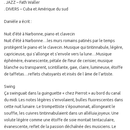
. JAZZ – Fath Waller
. DIVERS – Cuba et Amérique du sud
Danièle a écrit :
Nuit d’été à Narbonne, piano et clavecin
Nuit d’été à Narbonne…les murs romains patinés par le temps
protègent le piano et le clavecin. Musique qui tintinnabule, légère,
capricieuse, qui s’allonge et s’envole vers la lune…Musique
éphémère, évanescente, pétale de fleur de cerisier, musique
blanche ou transparent, scintillante, gaie, claire, lumineuse, étoffe
de taffetas…reflets chatoyants et irisés de l âme de l’artiste.
Swing
Ça swinguait dans la guinguette « chez Pierrot » au bord du canal
du midi. Les notes légères s’envolaient, bulles fluorescentes dans
cette nuit lunaire. Le trompettiste s’époumonait, allongeant le
souffle, les cuivres tintinnabulaient dans un alléluia joyeux. Une
volute légère comme une étoffe de soie montait tentaculaire,
évanescente, reflet de la passion déchaînée des musiciens. Le