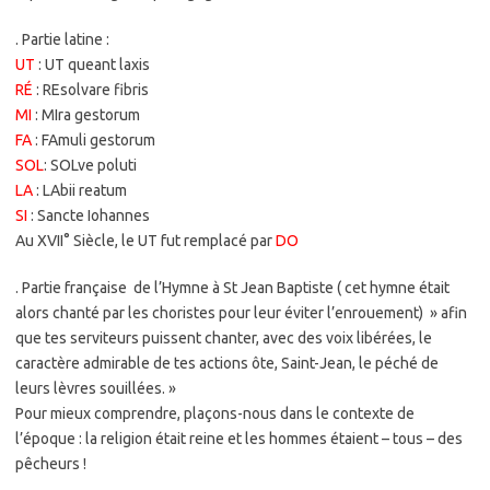
. Partie latine :
UT
: UT queant laxis
RÉ
: REsolvare fibris
MI
: MIra gestorum
FA
: FAmuli gestorum
SOL
: SOLve poluti
LA
: LAbii reatum
SI
: Sancte Iohannes
Au XVII° Siècle, le UT fut remplacé par
DO
. Partie française de l’Hymne à St Jean Baptiste ( cet hymne était
alors chanté par les choristes pour leur éviter l’enrouement) » afin
que tes serviteurs puissent chanter, avec des voix libérées, le
caractère admirable de tes actions ôte, Saint-Jean, le péché de
leurs lèvres souillées. »
Pour mieux comprendre, plaçons-nous dans le contexte de
l’époque : la religion était reine et les hommes étaient – tous – des
pêcheurs !