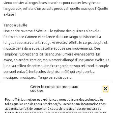
vieux cerisier allongeait ses branches pour capter les rythmes
langoureux, reflets d’un paradis perdu ; ah quelle musique !! Quelle
extase !
Tango à Séville
Une petite taverne à Séville…le rythme des guitares s’envole.
Pedro enlace Carmen et se lance dans un tango passionnel. La
longue robe aux volants rouge virevolte, reflète le corps souple et
musclé de la danseuse, l’étoffe épouse ses mouvements. Des
lampions fluorescents diffusent une lumière évanescente. En
avant, en arrière, torsion, mouvement allongé d’une jambe svelte. La
lune, au milieu de cette nuit noire regarde de son œil rond le couple
sensuel enlacé, tentacules de plaisir mêlé qui explosent…
musique…musique… Tango paradisiaque…
Gérer le consentement aux
C– À partir des 7 notes de musique originelles, rédiger une nouvelle
cookies
phrase dont le premier mot commencera par UT, le deuxième par
RÉ, etc.
..
Pour offrir les meilleures expériences, nous utilisons des technologies
telles que les cookies pour stocker et/ou accéder aux informations des
appareils. Le fait de consentir à ces technologies nous permettra de
Sylviane Blineau