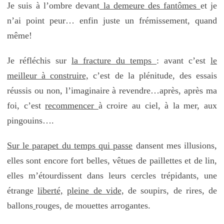
Je suis à l’ombre devant
la demeure des fantômes
et je
n’ai point peur… enfin juste un frémissement, quand
même!
Je réfléchis sur
la fracture du temps
: avant c’est
le
meilleur à construire,
c’est de la plénitude, des essais
réussis ou non, l’imaginaire à revendre…après, après ma
foi, c’est
recommencer
à croire au ciel, à la mer, aux
pingouins….
Sur le parapet du temps qui passe
dansent mes illusions,
elles sont encore fort belles, vêtues de paillettes et de lin,
elles m’étourdissent dans leurs cercles trépidants, une
étrange
liberté,
pleine de vide,
de soupirs, de rires, de
ballons
rouges, de mouettes arrogantes.