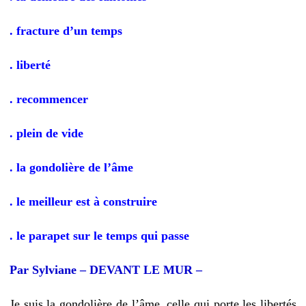
. fracture d’un temps
. liberté
. recommencer
. plein de vide
. la gondolière de l’âme
. le meilleur est à construire
. le parapet sur le temps qui passe
Par Sylviane – DEVANT LE MUR –
Je suis
la gondolière de l’âme,
celle qui porte les
libertés