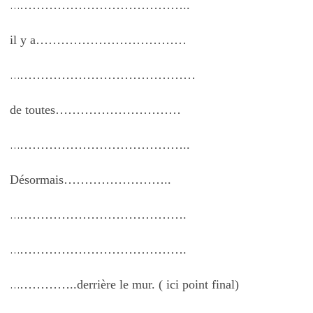
…………………………………..
…
il y a………………………………
……………………………………
…
de toutes…………………………
…………………………………..
…
Désormais……………………..
………………………………….
…
………………………………….
…
…………..derrière le mur. ( ici point final)
…