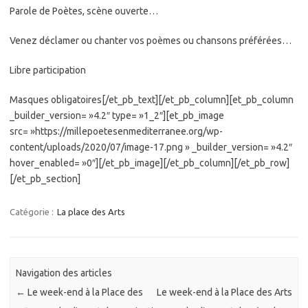
Parole de Poètes, scène ouverte…
Venez déclamer ou chanter vos poèmes ou chansons préférées…
Libre participation
Masques obligatoires[/et_pb_text][/et_pb_column][et_pb_column
_builder_version= »4.2″ type= »1_2″][et_pb_image
src= »https://millepoetesenmediterranee.org/wp-
content/uploads/2020/07/image-17.png » _builder_version= »4.2″
hover_enabled= »0″][/et_pb_image][/et_pb_column][/et_pb_row]
[/et_pb_section]
Catégorie :
La place des Arts
Navigation des articles
←
Le week-end à la Place des
Le week-end à la Place des Arts