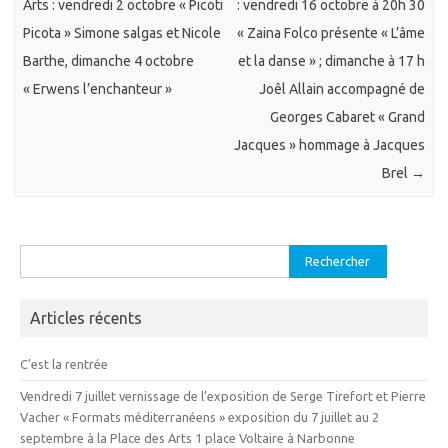
Arts : vendredi 2 octobre « Picoti
: vendredi 16 octobre à 20h 30
Picota » Simone salgas et Nicole
« Zaina Folco présente « L’âme
Barthe, dimanche 4 octobre
et la danse » ; dimanche à 17 h
« Erwens l’enchanteur »
Joêl Allain accompagné de
Georges Cabaret « Grand
Jacques » hommage à Jacques
Brel
→
Rechercher :
Articles récents
C’est la rentrée
Vendredi 7 juillet vernissage de l’exposition de Serge Tirefort et Pierre
Vacher « Formats méditerranéens » exposition du 7 juillet au 2
septembre à la Place des Arts 1 place Voltaire à Narbonne