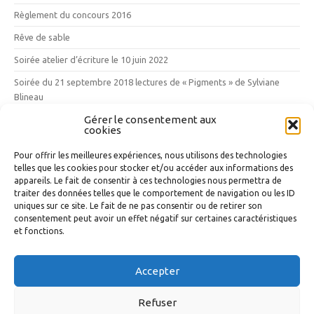
Règlement du concours 2016
Rêve de sable
Soirée atelier d’écriture le 10 juin 2022
Soirée du 21 septembre 2018 lectures de « Pigments » de Sylviane
Blineau
Gérer le consentement aux
Vendredi 12 mai 2017 : les 10 ans des Mille Poètes
cookies
Vins, vignes et vignerons
Pour offrir les meilleures expériences, nous utilisons des technologies
telles que les cookies pour stocker et/ou accéder aux informations des
Nuage d’étiquettes
appareils. Le fait de consentir à ces technologies nous permettra de
traiter des données telles que le comportement de navigation ou les ID
uniques sur ce site. Le fait de ne pas consentir ou de retirer son
La Maison Poétique
L'Atelier d'écriture
Média
Médiathèque du
consentement peut avoir un effet négatif sur certaines caractéristiques
Grand Narbonne
et fonctions.
Accepter
Copyright 2023 -
Mentions légales
-
Politique de confidentialité
-
Politique de cookies
Refuser