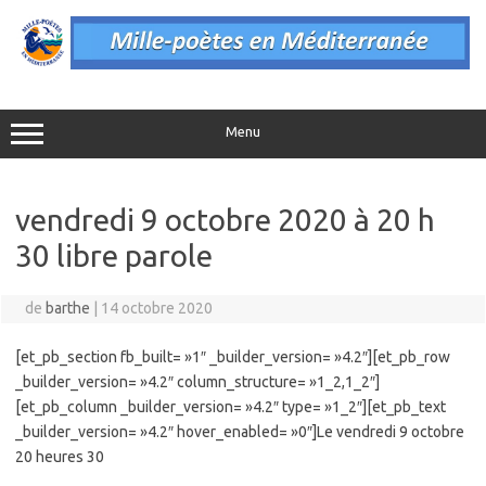
Aller
au
contenu
Menu
vendredi 9 octobre 2020 à 20 h
30 libre parole
de
barthe
|
14 octobre 2020
[et_pb_section fb_built= »1″ _builder_version= »4.2″][et_pb_row
_builder_version= »4.2″ column_structure= »1_2,1_2″]
[et_pb_column _builder_version= »4.2″ type= »1_2″][et_pb_text
_builder_version= »4.2″ hover_enabled= »0″]Le vendredi 9 octobre
20 heures 30