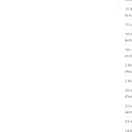
15 
la n
15 
16 m
lect
1er 
en l
2 fé
Mou
2 Ma
20 o
d’un
22 
vern
23 
24 f