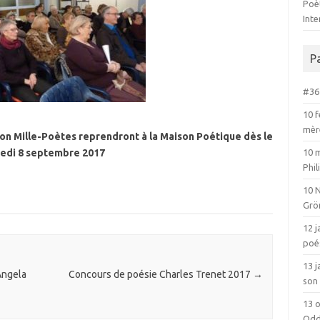
Poèt
Int
P
#36 
10 f
mèr
tion Mille-Poètes reprendront à la Maison Poétique dès le
edi 8 septembre 2017
10 
Phi
10 
Grö
12 j
poé
13 
Angela
Concours de poésie Charles Trenet 2017
→
son 
13 o
Odd