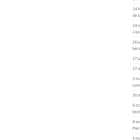
24 h
de 
24 
s’en
26 j
héra
27 j
27 
3 ma
Lun
30 
6 oc
text
8 s
Pie
9 m