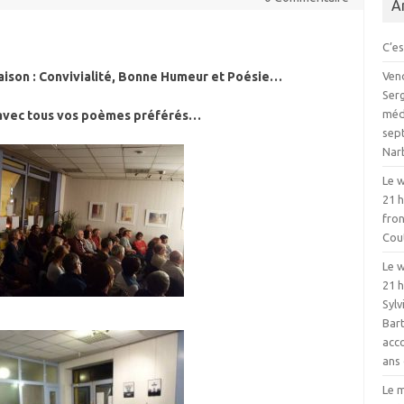
A
C’es
saison : Convivialité, Bonne Humeur et Poésie…
Vend
Serg
médi
avec tous vos poèmes préférés…
sept
Nar
Le w
21 
fron
Cou
Le w
21 h
Sylv
Bart
acc
ans 
Le m