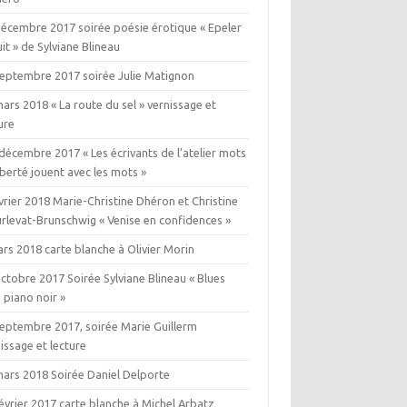
décembre 2017 soirée poésie érotique « Epeler
uit » de Sylviane Blineau
septembre 2017 soirée Julie Matignon
ars 2018 « La route du sel » vernissage et
ure
décembre 2017 « Les écrivants de l’atelier mots
iberté jouent avec les mots »
vrier 2018 Marie-Christine Dhéron et Christine
rlevat-Brunschwig « Venise en confidences »
rs 2018 carte blanche à Olivier Morin
ctobre 2017 Soirée Sylviane Blineau « Blues
 piano noir »
septembre 2017, soirée Marie Guillerm
issage et lecture
mars 2018 Soirée Daniel Delporte
évrier 2017 carte blanche à Michel Arbatz