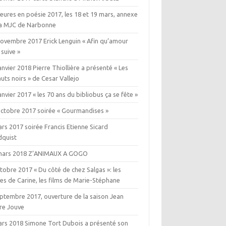
eures en poésie 2017, les 18 et 19 mars, annexe
la MJC de Narbonne
novembre 2017 Erick Lenguin « Afin qu’amour
 suive »
anvier 2018 Pierre Thiollière a présenté « Les
uts noirs » de Cesar Vallejo
anvier 2017 « les 70 ans du bibliobus ça se fête »
octobre 2017 soirée « Gourmandises »
rs 2017 soirée Francis Etienne Sicard
dquist
mars 2018 Z’ANIMAUX A GOGO
tobre 2017 « Du côté de chez Salgas »: les
es de Carine, les films de Marie-Stéphane
eptembre 2017, ouverture de la saison Jean
rre Jouve
ars 2018 Simone Tort Dubois a présenté son