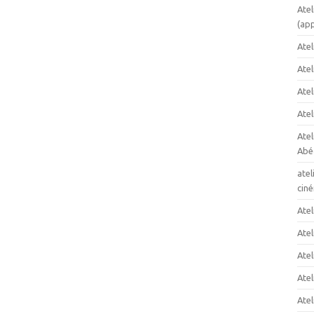
Atel
(app
Atel
Ate
Atel
Atel
Ate
Abéc
atel
cin
Atel
Atel
Atel
Atel
Atel