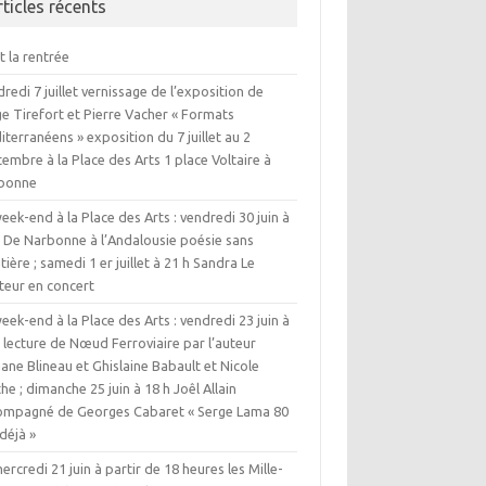
rticles récents
t la rentrée
redi 7 juillet vernissage de l’exposition de
e Tirefort et Pierre Vacher « Formats
terranéens » exposition du 7 juillet au 2
embre à la Place des Arts 1 place Voltaire à
bonne
eek-end à la Place des Arts : vendredi 30 juin à
h De Narbonne à l’Andalousie poésie sans
tière ; samedi 1 er juillet à 21 h Sandra Le
teur en concert
eek-end à la Place des Arts : vendredi 23 juin à
 lecture de Nœud Ferroviaire par l’auteur
iane Blineau et Ghislaine Babault et Nicole
he ; dimanche 25 juin à 18 h Joêl Allain
ompagné de Georges Cabaret « Serge Lama 80
déjà »
ercredi 21 juin à partir de 18 heures les Mille-