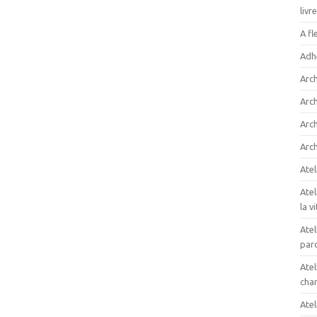
livr
A fl
Adh
Arc
Arc
Arch
Arch
Atel
Atel
la v
Atel
paro
Atel
cham
Atel