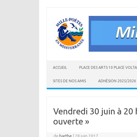
Aller
au
contenu
ACCUEIL
PLACE DES ARTS 10 PLACE VOLT
SITES DE NOS AMIS
ADHÉSION 2025/2026
Vendredi 30 juin à 20 
ouverte »
de
barthe
|
28 juin 2017