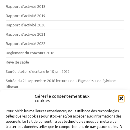
Rapport d’activité 2018
Rapport d’activité 2019
Rapport d’activité 2020
Rapport d’activité 2021
Rapport d’activité 2022
Règlement du concours 2016
Rêve de sable
Soirée atelier d’écriture le 10 juin 2022
Soirée du 21 septembre 2018 lectures de « Pigments » de Sylviane
Blineau
Gérer le consentement aux
Vendredi 12 mai 2017 : les 10 ans des Mille Poètes
cookies
Vins, vignes et vignerons
Pour offrir les meilleures expériences, nous utilisons des technologies
telles que les cookies pour stocker et/ou accéder aux informations des
Nuage d’étiquettes
appareils. Le fait de consentir à ces technologies nous permettra de
traiter des données telles que le comportement de navigation ou les ID