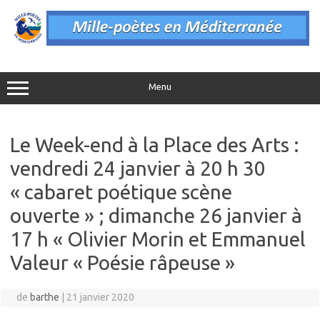
Aller
au
contenu
Menu
Le Week-end à la Place des Arts :
vendredi 24 janvier à 20 h 30
« cabaret poétique scène
ouverte » ; dimanche 26 janvier à
17 h « Olivier Morin et Emmanuel
Valeur « Poésie râpeuse »
de
barthe
|
21 janvier 2020