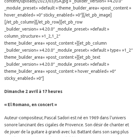
content/uploads/2023/03/ISA.jpg » _builder_version= »4.20.0″
_module_preset= »default » theme_builder_area= »post_content »
hover_enabled= »0″ sticky_enabled= »0″][/et_pb_image]
[/et_pb_column][/et_pb_row][et_pb_row
_builder_version= »4.20.0″ _module_preset= »default »
column_structure= »1_2,1_2″
theme_builder_area= »post_content »][et_pb_column
_builder_version= »4.20.0″ _module_preset= »default » type= »1_2″
theme_builder_area= »post_content »][et_pb_text
_builder_version= »4.20.0″ _module_preset= »default »
theme_builder_area= »post_content » hover_enabled= »0″
sticky_enabled= »0″]
Dimanche 2 avril à
17 heures
« El Romano, en concert »
Auteur-compositeur, Pascal Sadori est né en 1969 dans l’univers
sonore lancinant des cigales de Provence. Son désir de chanter et
de jouer de la guitare à grandi avec lui. Battant dans son sang plus