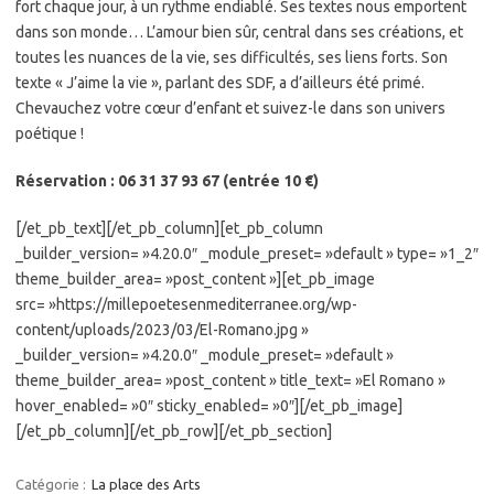
fort chaque jour, à un rythme endiablé. Ses textes nous emportent
dans son monde… L’amour bien sûr, central dans ses créations, et
toutes les nuances de la vie, ses difficultés, ses liens forts. Son
texte « J’aime la vie », parlant des SDF, a d’ailleurs été primé.
Chevauchez votre cœur d’enfant et suivez-le dans son univers
poétique !
Réservation : 06 31 37 93 67 (entrée 10 €)
[/et_pb_text][/et_pb_column][et_pb_column
_builder_version= »4.20.0″ _module_preset= »default » type= »1_2″
theme_builder_area= »post_content »][et_pb_image
src= »https://millepoetesenmediterranee.org/wp-
content/uploads/2023/03/El-Romano.jpg »
_builder_version= »4.20.0″ _module_preset= »default »
theme_builder_area= »post_content » title_text= »El Romano »
hover_enabled= »0″ sticky_enabled= »0″][/et_pb_image]
[/et_pb_column][/et_pb_row][/et_pb_section]
Catégorie :
La place des Arts