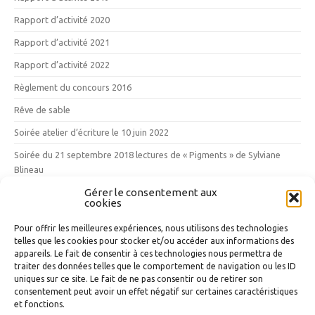
Rapport d’activité 2020
Rapport d’activité 2021
Rapport d’activité 2022
Règlement du concours 2016
Rêve de sable
Soirée atelier d’écriture le 10 juin 2022
Soirée du 21 septembre 2018 lectures de « Pigments » de Sylviane
Blineau
Gérer le consentement aux
Vendredi 12 mai 2017 : les 10 ans des Mille Poètes
cookies
Vins, vignes et vignerons
Pour offrir les meilleures expériences, nous utilisons des technologies
telles que les cookies pour stocker et/ou accéder aux informations des
Nuage d’étiquettes
appareils. Le fait de consentir à ces technologies nous permettra de
traiter des données telles que le comportement de navigation ou les ID
uniques sur ce site. Le fait de ne pas consentir ou de retirer son
La Maison Poétique
L'Atelier d'écriture
Média
Médiathèque du
consentement peut avoir un effet négatif sur certaines caractéristiques
Grand Narbonne
et fonctions.