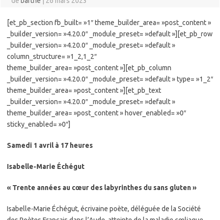
de
barthe
|
26 mars 2023
[et_pb_section fb_built= »1″ theme_builder_area= »post_content »
_builder_version= »4.20.0″ _module_preset= »default »][et_pb_row
_builder_version= »4.20.0″ _module_preset= »default »
column_structure= »1_2,1_2″
theme_builder_area= »post_content »][et_pb_column
_builder_version= »4.20.0″ _module_preset= »default » type= »1_2″
theme_builder_area= »post_content »][et_pb_text
_builder_version= »4.20.0″ _module_preset= »default »
theme_builder_area= »post_content » hover_enabled= »0″
sticky_enabled= »0″]
Samedi 1 avril à
17 heures
Isabelle-Marie Échégut
« Trente années au cœur des labyrinthes du sans gluten »
Isabelle-Marie Échégut, écrivaine poète, déléguée de la Société
des Poètes Français dans l’Aude, atteinte de la maladie cœliaque,