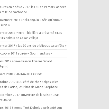
eures en poésie 2017, les 18 et 19 mars, annexe
la MJC de Narbonne
novembre 2017 Erick Lenguin « Afin qu’amour
 suive »
anvier 2018 Pierre Thiollière a présenté « Les
uts noirs » de Cesar Vallejo
anvier 2017 « les 70 ans du bibliobus ça se fête »
octobre 2017 soirée « Gourmandises »
rs 2017 soirée Francis Etienne Sicard
dquist
mars 2018 Z’ANIMAUX A GOGO
tobre 2017 « Du côté de chez Salgas »: les
es de Carine, les films de Marie-Stéphane
eptembre 2017, ouverture de la saison Jean
rre Jouve
ars 2018 Simone Tort Dubois a présenté son