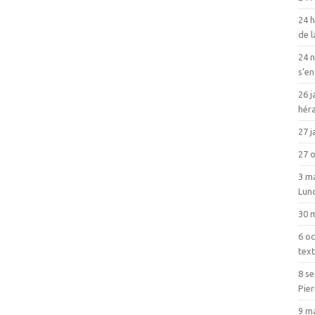
24 h
de 
24 
s’en
26 j
héra
27 j
27 
3 ma
Lun
30 
6 oc
text
8 s
Pie
9 m