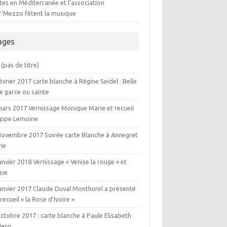
es en Méditerranée et l’association
er’Mezzo fêtent la musique
ages
(pas de titre)
évrier 2017 carte blanche à Régine Seidel : Belle
e garce ou sainte
mars 2017 Vernissage Monique Marie et recueil
lippe Lemoine
Novembre 2017 Soirée carte Blanche à Annegret
ne
anvier 2018 Vernissage « Venise la rouge » et
sie
janvier 2017 Claude Duval Monthurel a présenté
recueil « la Rose d’Ivoire »
ctobre 2017 : carte blanche à Paule Elisabeth
ero