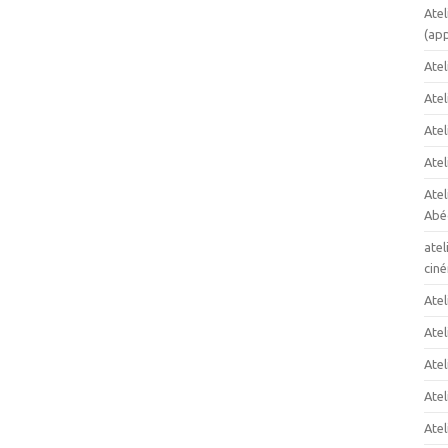
Atel
(app
Atel
Ate
Atel
Atel
Ate
Abéc
atel
cin
Atel
Atel
Atel
Atel
Atel