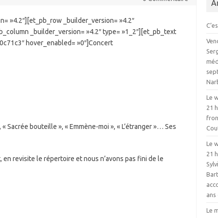
A
on= »4.2″][et_pb_row _builder_version= »4.2″
C’es
b_column _builder_version= »4.2″ type= »1_2″][et_pb_text
Vend
»#0c71c3″ hover_enabled= »0″]Concert
Serg
médi
sept
Nar
Le w
21 
fron
, « Sacrée bouteille », « Emmène-moi », « L’étranger »… Ses
Cou
Le w
21 h
en revisite le répertoire et nous n’avons pas fini de le
Sylv
Bart
acc
ans 
Le m