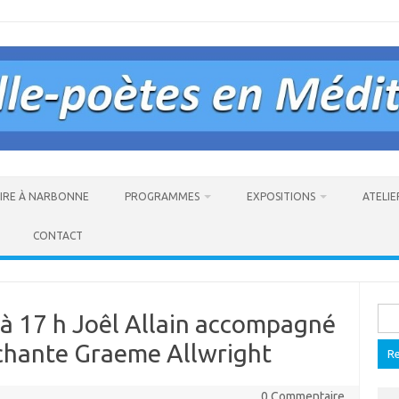
AIRE À NARBONNE
PROGRAMMES
EXPOSITIONS
ATELIE
CONTACT
Rech
à 17 h Joêl Allain accompagné
chante Graeme Allwright
0 Commentaire