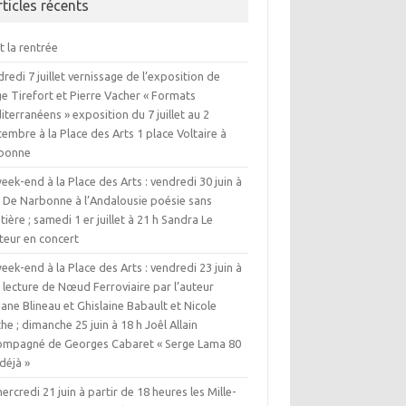
rticles récents
t la rentrée
redi 7 juillet vernissage de l’exposition de
e Tirefort et Pierre Vacher « Formats
terranéens » exposition du 7 juillet au 2
embre à la Place des Arts 1 place Voltaire à
bonne
eek-end à la Place des Arts : vendredi 30 juin à
h De Narbonne à l’Andalousie poésie sans
tière ; samedi 1 er juillet à 21 h Sandra Le
teur en concert
eek-end à la Place des Arts : vendredi 23 juin à
 lecture de Nœud Ferroviaire par l’auteur
iane Blineau et Ghislaine Babault et Nicole
he ; dimanche 25 juin à 18 h Joêl Allain
ompagné de Georges Cabaret « Serge Lama 80
déjà »
ercredi 21 juin à partir de 18 heures les Mille-