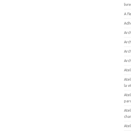
livr
A fl
Adh
Arc
Arc
Arch
Arch
Atel
Atel
la v
Atel
paro
Atel
cham
Atel