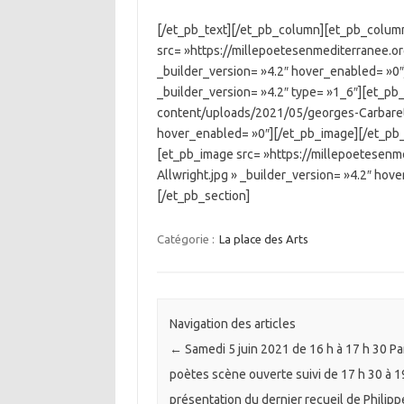
[/et_pb_text][/et_pb_column][et_pb_column
src= »https://millepoetesenmediterranee.o
_builder_version= »4.2″ hover_enabled= »
_builder_version= »4.2″ type= »1_6″][et_pb
content/uploads/2021/05/georges-Carbaret.
hover_enabled= »0″][/et_pb_image][/et_pb_
[et_pb_image src= »https://millepoetesen
Allwright.jpg » _builder_version= »4.2″ ho
[/et_pb_section]
Catégorie :
La place des Arts
Navigation des articles
←
Samedi 5 juin 2021 de 16 h à 17 h 30 Pa
poètes scène ouverte suivi de 17 h 30 à 19
présentation du dernier recueil de Philipp