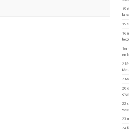
15 
la n
15 
16 m
lect
1er 
en l
2 fé
Mou
2 Ma
20 o
d’un
22 
vern
23 
24 f