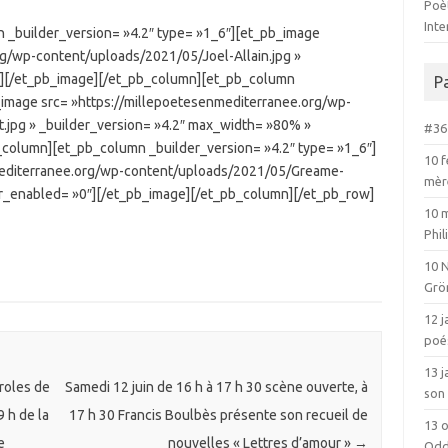
Poèt
Int
 _builder_version= »4.2″ type= »1_6″][et_pb_image
rg/wp-content/uploads/2021/05/Joel-Allain.jpg »
0″][/et_pb_image][/et_pb_column][et_pb_column
P
_image src= »https://millepoetesenmediterranee.org/wp-
jpg » _builder_version= »4.2″ max_width= »80% »
#36 
column][et_pb_column _builder_version= »4.2″ type= »1_6″]
10 f
mediterranee.org/wp-content/uploads/2021/05/Greame-
mèr
ver_enabled= »0″][/et_pb_image][/et_pb_column][/et_pb_row]
10 
Phi
10 
Grö
12 j
poé
13 
roles de
Samedi 12 juin de 16 h à 17 h 30 scène ouverte, à
son 
 h de la
17 h 30 Francis Boulbès présente son recueil de
13 o
e
nouvelles « Lettres d’amour »
→
Odd