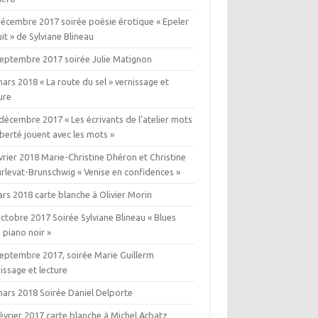
décembre 2017 soirée poésie érotique « Epeler
uit » de Sylviane Blineau
septembre 2017 soirée Julie Matignon
ars 2018 « La route du sel » vernissage et
ure
décembre 2017 « Les écrivants de l’atelier mots
iberté jouent avec les mots »
vrier 2018 Marie-Christine Dhéron et Christine
rlevat-Brunschwig « Venise en confidences »
rs 2018 carte blanche à Olivier Morin
ctobre 2017 Soirée Sylviane Blineau « Blues
 piano noir »
septembre 2017, soirée Marie Guillerm
issage et lecture
mars 2018 Soirée Daniel Delporte
évrier 2017 carte blanche à Michel Arbatz