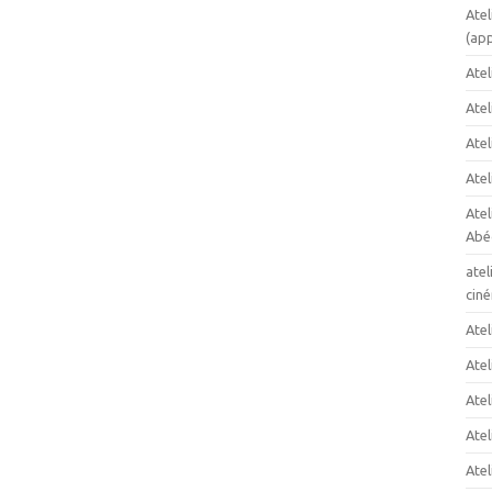
Atel
(app
Atel
Ate
Atel
Atel
Ate
Abéc
atel
cin
Atel
Atel
Atel
Atel
Atel