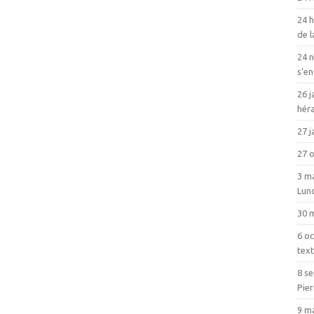
24 h
de 
24 
s’en
26 j
héra
27 j
27 
3 ma
Lun
30 
6 oc
text
8 s
Pie
9 m