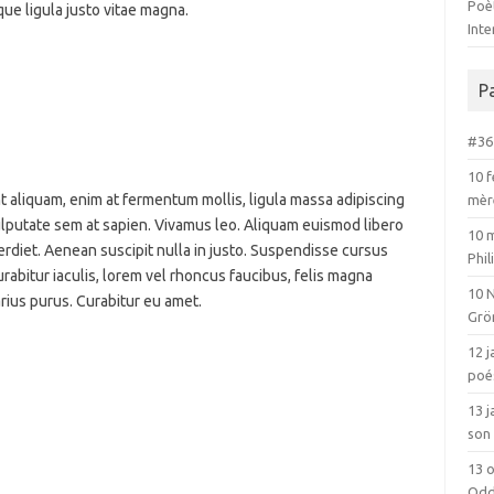
Poèt
que ligula justo vitae magna.
Int
P
#36 
10 f
nt aliquam, enim at fermentum mollis, ligula massa adipiscing
mèr
vulputate sem at sapien. Vivamus leo. Aliquam euismod libero
10 
erdiet. Aenean suscipit nulla in justo. Suspendisse cursus
Phi
urabitur iaculis, lorem vel rhoncus faucibus, felis magna
10 
rius purus. Curabitur eu amet.
Grö
12 j
poé
13 
son 
13 o
Odd