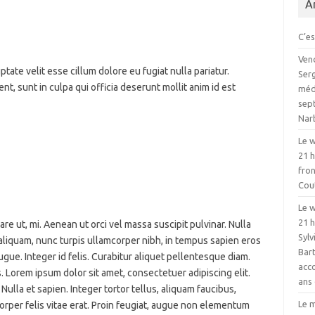
A
C’es
Vend
ptate velit esse cillum dolore eu fugiat nulla pariatur.
Serg
t, sunt in culpa qui officia deserunt mollit anim id est
médi
sept
Nar
Le w
21 
fron
Cou
Le w
21 h
are ut, mi. Aenean ut orci vel massa suscipit pulvinar. Nulla
Sylv
 aliquam, nunc turpis ullamcorper nibh, in tempus sapien eros
Bart
gue. Integer id felis. Curabitur aliquet pellentesque diam.
acc
s. Lorem ipsum dolor sit amet, consectetuer adipiscing elit.
ans 
Nulla et sapien. Integer tortor tellus, aliquam faucibus,
Le m
orper felis vitae erat. Proin feugiat, augue non elementum