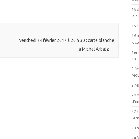
15 
la n
15 
16 m
Vendredi 24 février 2017 à 20 h 30 : carte blanche
lect
à Michel Arbatz
→
1er 
en l
2 fé
Mou
2 Ma
20 o
d’un
22 
vern
23 
24 f