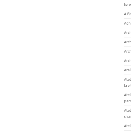
livr
A fl
Adh
Arc
Arc
Arch
Arch
Atel
Atel
la v
Atel
paro
Atel
cham
Atel