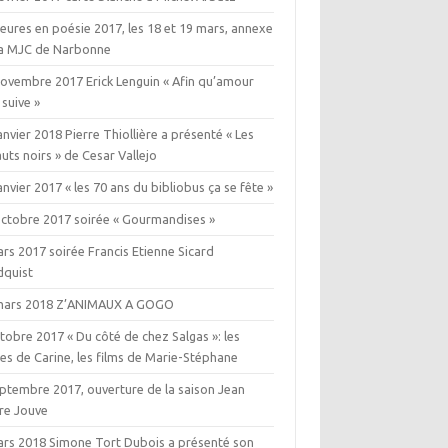
eures en poésie 2017, les 18 et 19 mars, annexe
la MJC de Narbonne
novembre 2017 Erick Lenguin « Afin qu’amour
 suive »
anvier 2018 Pierre Thiollière a présenté « Les
uts noirs » de Cesar Vallejo
anvier 2017 « les 70 ans du bibliobus ça se fête »
octobre 2017 soirée « Gourmandises »
rs 2017 soirée Francis Etienne Sicard
dquist
mars 2018 Z’ANIMAUX A GOGO
tobre 2017 « Du côté de chez Salgas »: les
es de Carine, les films de Marie-Stéphane
eptembre 2017, ouverture de la saison Jean
rre Jouve
ars 2018 Simone Tort Dubois a présenté son