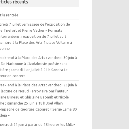
rticles récents
t la rentrée
redi 7 juillet vernissage de l’exposition de
e Tirefort et Pierre Vacher « Formats
terranéens » exposition du 7 juillet au 2
embre à la Place des Arts 1 place Voltaire à
bonne
eek-end à la Place des Arts : vendredi 30 juin à
h De Narbonne à l’Andalousie poésie sans
tière ; samedi 1 er juillet à 21 h Sandra Le
teur en concert
eek-end à la Place des Arts : vendredi 23 juin à
 lecture de Nœud Ferroviaire par l’auteur
iane Blineau et Ghislaine Babault et Nicole
he ; dimanche 25 juin à 18 h Joêl Allain
ompagné de Georges Cabaret « Serge Lama 80
déjà »
ercredi 21 juin à partir de 18 heures les Mille-