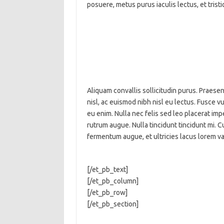
posuere, metus purus iaculis lectus, et tristi
Aliquam convallis sollicitudin purus. Praese
nisl, ac euismod nibh nisl eu lectus. Fusce 
eu enim. Nulla nec felis sed leo placerat imp
rutrum augue. Nulla tincidunt tincidunt mi. C
fermentum augue, et ultricies lacus lorem va
[/et_pb_text]
[/et_pb_column]
[/et_pb_row]
[/et_pb_section]