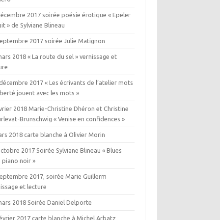
décembre 2017 soirée poésie érotique « Epeler
uit » de Sylviane Blineau
septembre 2017 soirée Julie Matignon
ars 2018 « La route du sel » vernissage et
ure
décembre 2017 « Les écrivants de l’atelier mots
iberté jouent avec les mots »
vrier 2018 Marie-Christine Dhéron et Christine
rlevat-Brunschwig « Venise en confidences »
rs 2018 carte blanche à Olivier Morin
ctobre 2017 Soirée Sylviane Blineau « Blues
 piano noir »
septembre 2017, soirée Marie Guillerm
issage et lecture
mars 2018 Soirée Daniel Delporte
évrier 2017 carte blanche à Michel Arbatz