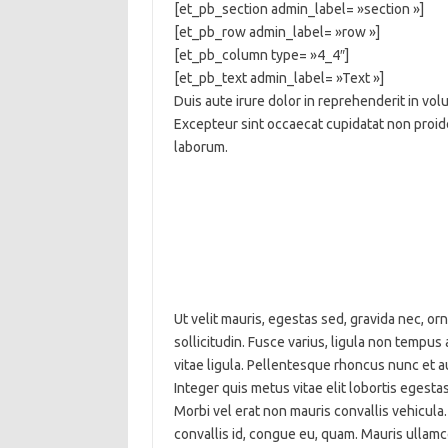
[et_pb_section admin_label= »section »]
[et_pb_row admin_label= »row »]
[et_pb_column type= »4_4″]
[et_pb_text admin_label= »Text »]
Duis aute irure dolor in reprehenderit in volu
Excepteur sint occaecat cupidatat non proiden
laborum.
Ut velit mauris, egestas sed, gravida nec, orn
sollicitudin. Fusce varius, ligula non tempus
vitae ligula. Pellentesque rhoncus nunc et au
Integer quis metus vitae elit lobortis egesta
Morbi vel erat non mauris convallis vehicula. 
convallis id, congue eu, quam. Mauris ullamc