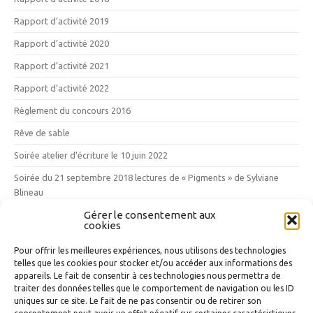
Rapport d’activité 2019
Rapport d’activité 2020
Rapport d’activité 2021
Rapport d’activité 2022
Règlement du concours 2016
Rêve de sable
Soirée atelier d’écriture le 10 juin 2022
Soirée du 21 septembre 2018 lectures de « Pigments » de Sylviane
Blineau
Gérer le consentement aux
Vendredi 12 mai 2017 : les 10 ans des Mille Poètes
cookies
Vins, vignes et vignerons
Pour offrir les meilleures expériences, nous utilisons des technologies
telles que les cookies pour stocker et/ou accéder aux informations des
Nuage d’étiquettes
appareils. Le fait de consentir à ces technologies nous permettra de
traiter des données telles que le comportement de navigation ou les ID
uniques sur ce site. Le fait de ne pas consentir ou de retirer son
La Maison Poétique
L'Atelier d'écriture
Média
Médiathèque du