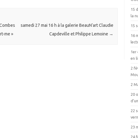
15 
la n
y Combes
samedi 27 mai 16 h à la galerie BeauN’art Claudie
15 
rt-me »
Capdeville et Philippe Lemoine
→
16 m
lect
1er 
en l
2 fé
Mou
2 Ma
20 o
d’un
22 
vern
23 
24 f