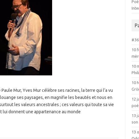
Poèt
Int
P
#36 
10 f
mèr
10 
Phi
10 
Grö
e Paule Mur, Yves Mur célèbre ses racines, la terre qui l’a vu
 louange ses paysages, en magnifie les beautés et nous en
12 j
surtout les valeurs ancestrales ; ces valeurs qui toute sa vie
poé
 et lui donnent une appartenance au monde
13 
son 
13 o
Odd