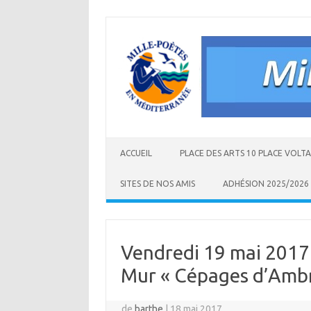
Aller
au
contenu
ACCUEIL
PLACE DES ARTS 10 PLACE VOLT
SITES DE NOS AMIS
ADHÉSION 2025/2026
Vendredi 19 mai 2017 
Mur « Cépages d’Amb
de
barthe
|
18 mai 2017