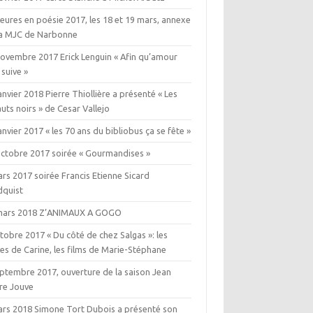
eures en poésie 2017, les 18 et 19 mars, annexe
la MJC de Narbonne
novembre 2017 Erick Lenguin « Afin qu’amour
 suive »
anvier 2018 Pierre Thiollière a présenté « Les
uts noirs » de Cesar Vallejo
anvier 2017 « les 70 ans du bibliobus ça se fête »
octobre 2017 soirée « Gourmandises »
rs 2017 soirée Francis Etienne Sicard
dquist
mars 2018 Z’ANIMAUX A GOGO
tobre 2017 « Du côté de chez Salgas »: les
es de Carine, les films de Marie-Stéphane
eptembre 2017, ouverture de la saison Jean
rre Jouve
ars 2018 Simone Tort Dubois a présenté son