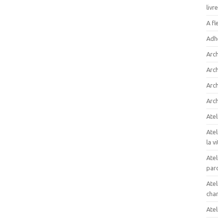
livr
A fl
Adh
Arc
Arc
Arch
Arch
Atel
Atel
la v
Atel
paro
Atel
cham
Atel