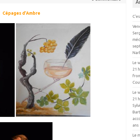
A
Cépages d’Ambre
C’es
Vend
Serg
médi
sept
Nar
Le w
21 
fron
Cou
Le w
21 h
Sylv
Bart
acc
ans 
Le m