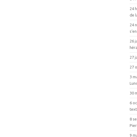
24 h
de 
24 
s’en
26 j
héra
27 j
27 
3 ma
Lun
30 
6 oc
text
8 s
Pie
9 m