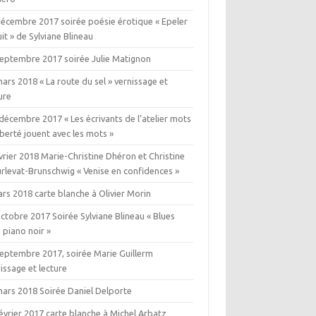
décembre 2017 soirée poésie érotique « Epeler
uit » de Sylviane Blineau
septembre 2017 soirée Julie Matignon
ars 2018 « La route du sel » vernissage et
ure
décembre 2017 « Les écrivants de l’atelier mots
iberté jouent avec les mots »
vrier 2018 Marie-Christine Dhéron et Christine
rlevat-Brunschwig « Venise en confidences »
rs 2018 carte blanche à Olivier Morin
ctobre 2017 Soirée Sylviane Blineau « Blues
 piano noir »
septembre 2017, soirée Marie Guillerm
issage et lecture
mars 2018 Soirée Daniel Delporte
évrier 2017 carte blanche à Michel Arbatz