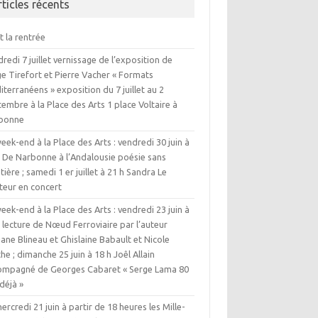
rticles récents
t la rentrée
redi 7 juillet vernissage de l’exposition de
e Tirefort et Pierre Vacher « Formats
terranéens » exposition du 7 juillet au 2
embre à la Place des Arts 1 place Voltaire à
bonne
eek-end à la Place des Arts : vendredi 30 juin à
h De Narbonne à l’Andalousie poésie sans
tière ; samedi 1 er juillet à 21 h Sandra Le
teur en concert
eek-end à la Place des Arts : vendredi 23 juin à
 lecture de Nœud Ferroviaire par l’auteur
iane Blineau et Ghislaine Babault et Nicole
he ; dimanche 25 juin à 18 h Joêl Allain
ompagné de Georges Cabaret « Serge Lama 80
déjà »
ercredi 21 juin à partir de 18 heures les Mille-